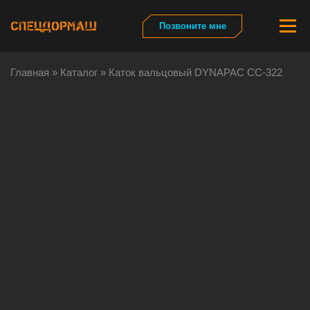
Перейти
к
Меню
Позвоните мне
содержимому
Главная
»
Каталог
»
Каток вальцовый DYNAPAC CC-322
Гл
Ка
Па
От
Ли