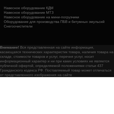
Навесное оборудование КДМ
Навесное оборудование МТЗ
Навесное оборудование на мини-погрузчики
Оборудование для производства ПБВ и битумных эмульсий
Снегоочистители
Внимание!
Вся представленная на сайте информация,
касающаяся технических характеристик товара, наличия товара на
складе, стоимости товаров и услуг, перечня услуг, носит
информационный характер и ни при каких условиях не является
публичной офертой, определяемой положениями статьи 437
Гражданского кодекса РФ. Поставляемый товар может отличаться
от представленного изображения на сайте
Мы используем файлы cookie для обеспечения корректной
работы сайта, улучшения пользовательского опыта и сбора
статистики. Нажимая кнопку «Принять», Вы даете согласие
на использование файлов cookie в соответствии с
Политикой обработки персональных данных. Вы можете
отказаться от использования необязательных файлов
cookie или изменить их настройки в любое время в своем