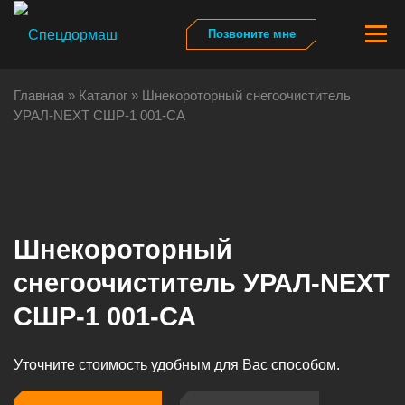
Перейти
к
Меню
Позвоните мне
содержимому
Главная
»
Каталог
»
Шнекороторный снегоочиститель
Гл
УРАЛ-NEXT СШР-1 001-СА
Ка
Па
Шнекороторный
снегоочиститель УРАЛ-NEXT
От
СШР-1 001-СА
Уточните стоимость удобным для Вас способом.
Ли