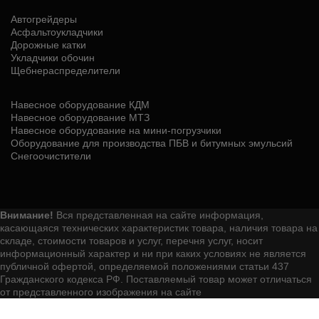
Автогрейдеры
Асфальтоукладчики
Дорожные катки
Укладчики обочин
Щебнераспределители
Навесное оборудование КДМ
Навесное оборудование МТЗ
Навесное оборудование на мини-погрузчики
Оборудование для производства ПБВ и битумных эмульсий
Снегоочистители
Внимание!
Вся представленная на сайте информация,
касающаяся технических характеристик товара, наличия товара на
складе, стоимости товаров и услуг, перечня услуг, носит
информационный характер и ни при каких условиях не является
публичной офертой, определяемой положениями статьи 437
Гражданского кодекса РФ. Поставляемый товар может отличаться
от представленного изображения на сайте
Мы используем файлы cookie для обеспечения корректной