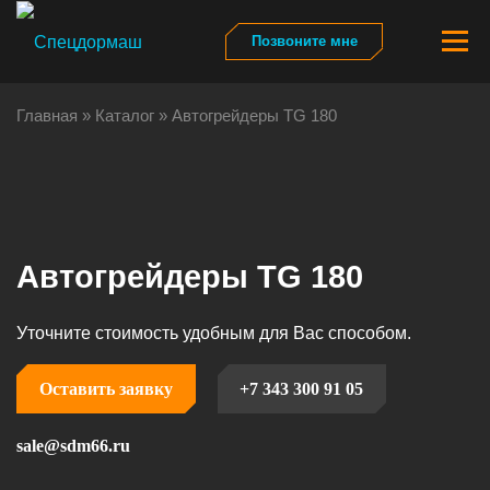
Перейти
к
Меню
Позвоните мне
содержимому
Главная
»
Каталог
»
Автогрейдеры TG 180
Гл
Ка
Автогрейдеры TG 180
Па
Уточните стоимость удобным для Вас способом.
От
Оставить заявку
+7 343 300 91 05
sale@sdm66.ru
Ли